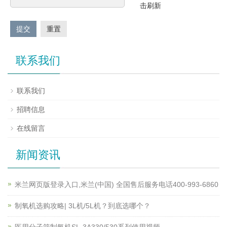
提交
重置
联系我们
联系我们
招聘信息
在线留言
新闻资讯
米兰网页版登录入口,米兰(中国) 全国售后服务电话400-993-6860
制氧机选购攻略| 3L机/5L机？到底选哪个？