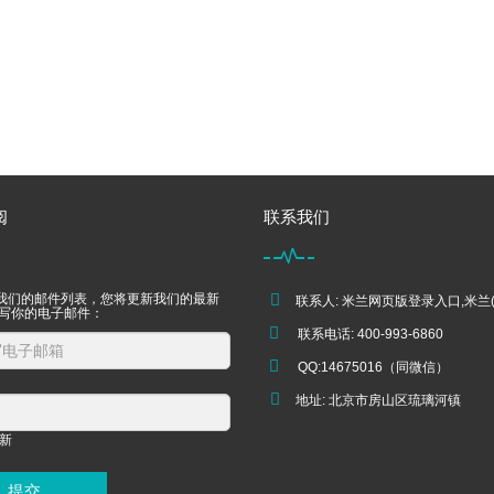
阅
联系我们
我们的邮件列表，您将更新我们的最新
联系人: 米兰网页版登录入口,米兰(
填写你的电子邮件：
联系电话: 400-993-6860
QQ:14675016（同微信）
地址: 北京市房山区琉璃河镇
提交