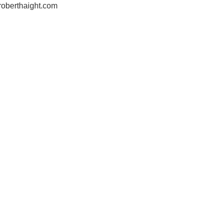
berthaight.com