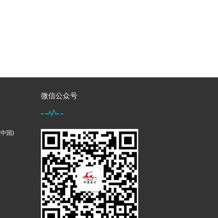
微信公众号
中国)