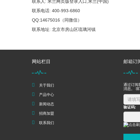
联系人: 米兰网页版登录入口,米兰(中国)
联系电话: 400-993-6860
QQ:14675016（同微信）
联系地址: 北京市房山区琉璃河镇
网站栏目
邮箱订
通过订阅
关于我们
消息。 
产品中心
新闻动态
验证码:
招商加盟
联系我们