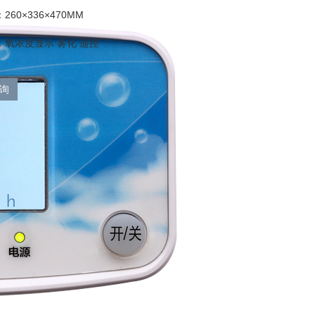
60×336×470MM
：氧浓度显示 雾化 遥控
询